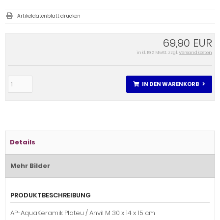
Artikeldatenblatt drucken
69,90 EUR
inkl. 19 % MwSt. zzgl.
Versandkosten
IN DEN WARENKORB
Details
Mehr Bilder
PRODUKTBESCHREIBUNG
AP-AquaKeramik Plateu / Anvil M 30 x 14 x 15 cm