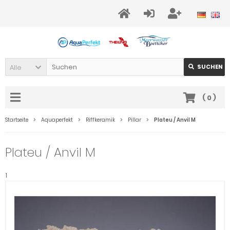
Alle
SUCHEN
(
0
)
Startseite
Aquaperfekt
Riffkeramik
Pillar
Plateu / Anvil M
Plateu / Anvil M
1