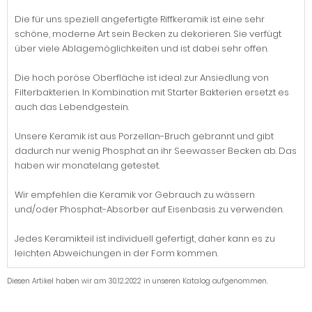
Die für uns speziell angefertigte Riffkeramik ist eine sehr
schöne, moderne Art sein Becken zu dekorieren. Sie verfügt
über viele Ablagemöglichkeiten und ist dabei sehr offen.
Die hoch poröse Oberfläche ist ideal zur Ansiedlung von
Filterbakterien. In Kombination mit Starter Bakterien ersetzt es
auch das Lebendgestein.
Unsere Keramik ist aus Porzellan-Bruch gebrannt und gibt
dadurch nur wenig Phosphat an ihr Seewasser Becken ab. Das
haben wir monatelang getestet.
Wir empfehlen die Keramik vor Gebrauch zu wässern
und/oder Phosphat-Absorber auf Eisenbasis zu verwenden.
Jedes Keramikteil ist individuell gefertigt, daher kann es zu
leichten Abweichungen in der Form kommen.
Diesen Artikel haben wir am 30.12.2022 in unseren Katalog aufgenommen.