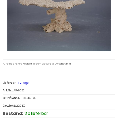
Für eine größere Ansicht klicken Sie auf das Vorschaubild
Lieferzeit:
1-2 Tage
Art.Nr.:
AP-9082
GTIN/EAN:
4260674431395
Gewicht:
2.20 KG
Bestand:
3 x lieferbar