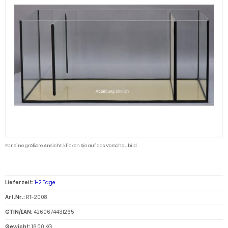
Für eine größere Ansicht klicken Sie auf das Vorschaubild
Lieferzeit:
1-2 Tage
Art.Nr.:
RT-2008
GTIN/EAN:
4260674431265
Gewicht:
16.00 KG