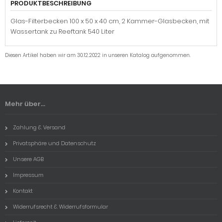
PRODUKTBESCHREIBUNG
Glas-Filterbecken 100 x 50 x 40 cm, 2 Kammer-Glasbecken, mit
Wassertank zu Reeftank 540 Liter
Diesen Artikel haben wir am 30.12.2022 in unseren Katalog aufgenommen.
Mehr über...
Zahlung & Versand
Privatsphäre und Datenschutz
Unsere AGB
Impressum
Kontakt
Widerrufsrecht & Widerrufsformular