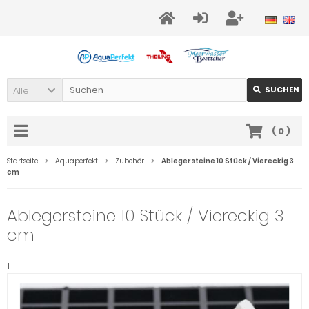
Alle
SUCHEN
(
0
)
Startseite
Aquaperfekt
Zubehör
Ablegersteine 10 Stück / Viereckig 3
cm
Ablegersteine 10 Stück / Viereckig 3
cm
1