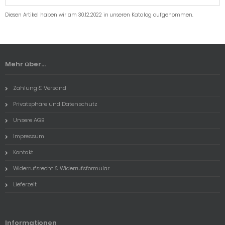
Diesen Artikel haben wir am 30.12.2022 in unseren Katalog aufgenommen.
Mehr über...
Zahlung & Versand
Privatsphäre und Datenschutz
Unsere AGB
Impressum
Kontakt
Widerrufsrecht & Widerrufsformular
Lieferzeit
Informationen