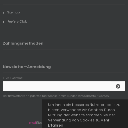
Sitemap
Reefers-Club
Zahlungsmethoden
Newsletter-Anmeldung
E-Mail-Adresse:
Der Newsletter kann jederzeit hier oder in Ihrem Kundenkonto abbestellt werden.
Um Ihnen ein besseres Nutzererlebnis zu
bieten, verwenden wir Cookies. Durch
Nutzung der Website stimmen Sie der
Aquaperfekt © 2026
Verwendung von Cookies zu.
Mehr
mod
ified eCommerce Shopsoftware © 2009-2026
Erfahren