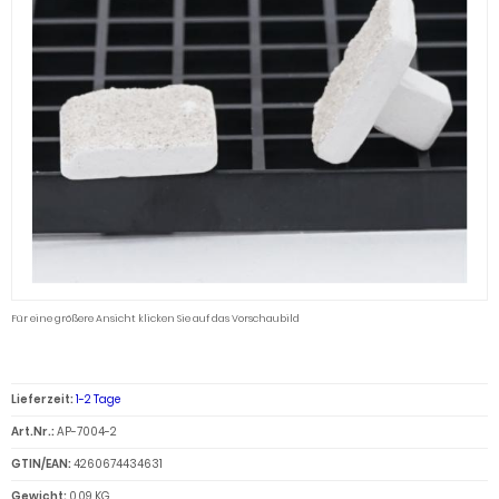
Für eine größere Ansicht klicken Sie auf das Vorschaubild
Lieferzeit:
1-2 Tage
Art.Nr.:
AP-7004-2
GTIN/EAN:
4260674434631
Gewicht:
0.09 KG