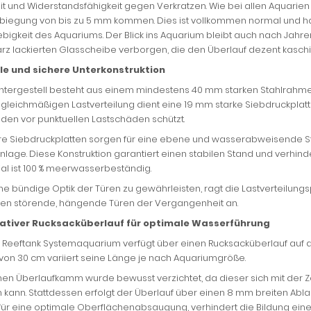
it und Widerstandsfähigkeit gegen Verkratzen. Wie bei allen Aquarien
iegung von bis zu 5 mm kommen. Dies ist vollkommen normal und hat k
bigkeit des Aquariums. Der Blick ins Aquarium bleibt auch nach Jahren k
rz lackierten Glasscheibe verborgen, die den Überlauf dezent kaschie
le und sichere Unterkonstruktion
ntergestell besteht aus einem mindestens 40 mm starken Stahlrahmen
ur gleichmäßigen Lastverteilung dient eine 19 mm starke Siebdruckplatt
den vor punktuellen Lastschäden schützt.
re Siebdruckplatten sorgen für eine ebene und wasserabweisende St
ranlage. Diese Konstruktion garantiert einen stabilen Stand und ver
al ist 100 % meerwasserbeständig.
ne bündige Optik der Türen zu gewährleisten, ragt die Lastverteilun
en störende, hängende Türen der Vergangenheit an.
ativer Rucksacküberlauf für optimale Wasserführung
Reeftank Systemaquarium verfügt über einen Rucksacküberlauf auf der
von 30 cm variiert seine Länge je nach Aquariumgröße.
inen Überlaufkamm wurde bewusst verzichtet, da dieser sich mit der
 kann. Stattdessen erfolgt der Überlauf über einen 8 mm breiten Abl
 für eine optimale Oberflächenabsaugung, verhindert die Bildung ein