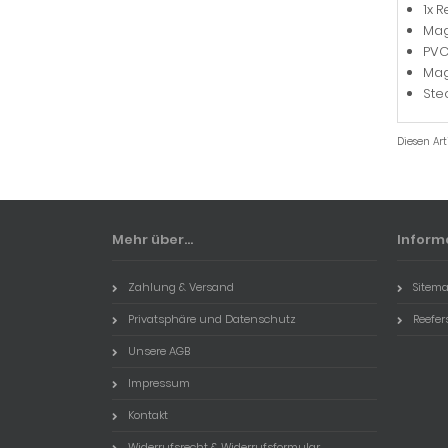
1x R
Mag
PVC
Magn
Ste
Diesen Ar
Mehr über...
Inform
Zahlung & Versand
Sitem
Privatsphäre und Datenschutz
Reefer
Unsere AGB
Impressum
Kontakt
Widerrufsrecht & Widerrufsformular