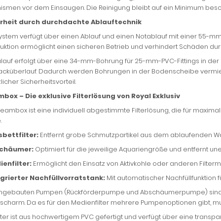
smen vor dem Einsaugen. Die Reinigung bleibt auf ein Minimum beschrä
rheit durch durchdachte Ablauftechnik
ystem verfügt über einen Ablauf und einen Notablauf mit einer 55-m
ruktion ermöglicht einen sicheren Betrieb und verhindert Schäden du
ulauf erfolgt über eine 34-mm-Bohrung für 25-mm-PVC-Fittings in der
acküberlauf. Dadurch werden Bohrungen in der Bodenscheibe vermiede
licher Sicherheitsvorteil.
box – Die exklusive Filterlösung von Royal Exklusiv
eambox ist eine individuell abgestimmte Filterlösung, die für maxima
.
sbettfilter:
Entfernt grobe Schmutzpartikel aus dem ablaufenden W
schäumer:
Optimiert für die jeweilige Aquariengröße und entfernt un
ienfilter:
Ermöglicht den Einsatz von Aktivkohle oder anderen Filterma
egrierter Nachfüllvorratstank:
Mit automatischer Nachfüllfunktion
ingebauten Pumpen (Rückförderpumpe und Abschäumerpumpe) sind s
scharm. Da es für den Medienfilter mehrere Pumpenoptionen gibt, mu
lter ist aus hochwertigem PVC gefertigt und verfügt über eine transpar