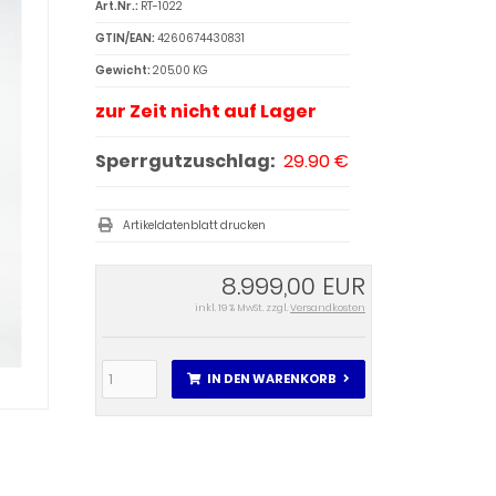
Art.Nr.:
RT-1022
GTIN/EAN:
4260674430831
Gewicht:
205.00 KG
zur Zeit nicht auf Lager
Sperrgutzuschlag:
29.90 €
Artikeldatenblatt drucken
8.999,00 EUR
inkl. 19 % MwSt. zzgl.
Versandkosten
IN DEN WARENKORB