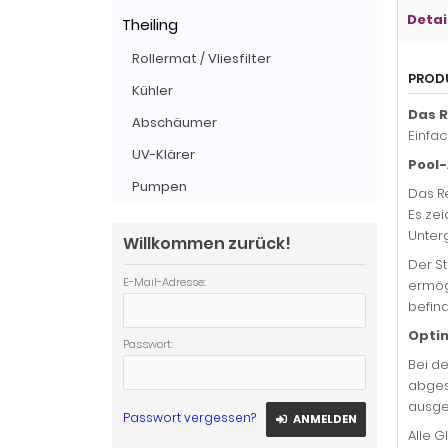
Detai
Theiling
Rollermat / Vliesfilter
PROD
Kühler
Das R
Abschäumer
Einfa
UV-Klärer
Pool-
Pumpen
Das R
Es ze
Unterg
Willkommen zurück!
Der S
E-Mail-Adresse:
ermögl
befind
Optim
Passwort:
Bei d
abges
ausges
Passwort vergessen?
ANMELDEN
Alle 