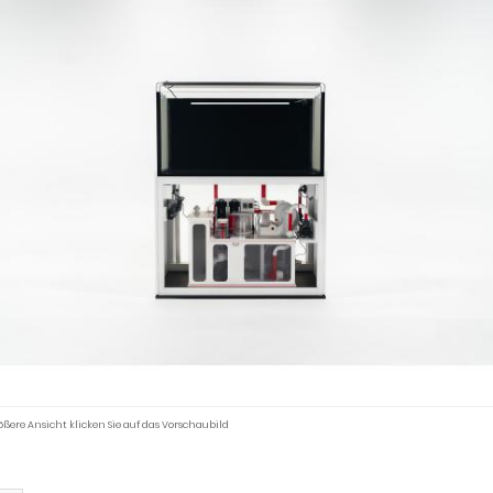
ößere Ansicht klicken Sie auf das Vorschaubild