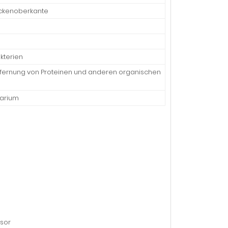
eckenoberkante
kterien
Entfernung von Proteinen und anderen organischen
uarium
nsor