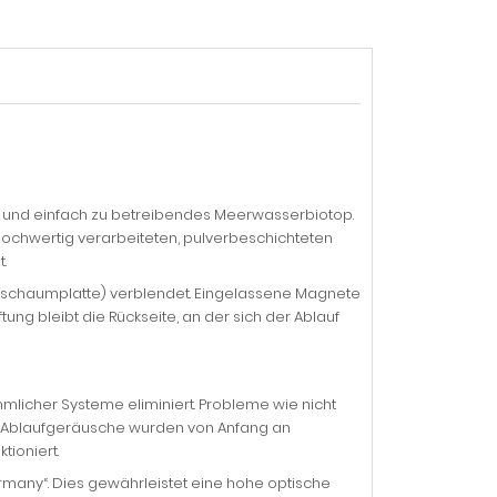
es und einfach zu betreibendes Meerwasserbiotop.
hochwertig verarbeiteten, pulverbeschichteten
.
ralschaumplatte) verblendet. Eingelassene Magnete
ung bleibt die Rückseite, an der sich der Ablauf
licher Systeme eliminiert. Probleme wie nicht
e Ablaufgeräusche wurden von Anfang an
tioniert.
any“. Dies gewährleistet eine hohe optische