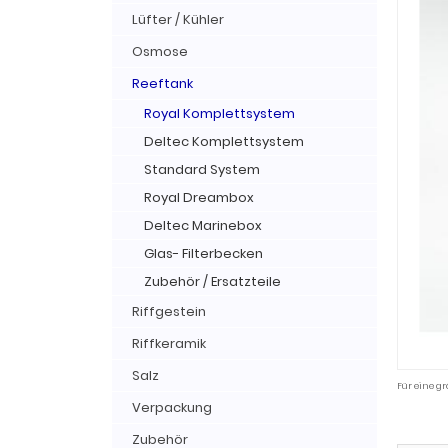
Lüfter / Kühler
Osmose
Reeftank
Royal Komplettsystem
Deltec Komplettsystem
Standard System
Royal Dreambox
Deltec Marinebox
Glas- Filterbecken
Zubehör / Ersatzteile
Riffgestein
Riffkeramik
Salz
Für eine gr
Verpackung
Zubehör