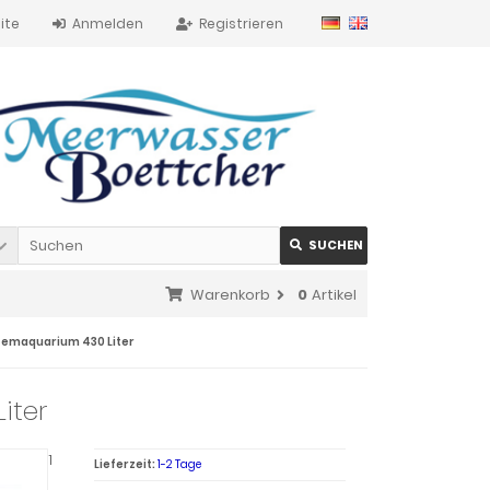
ite
Anmelden
Registrieren
SUCHEN
Warenkorb
0
Artikel
stemaquarium 430 Liter
iter
1
Lieferzeit:
1-2 Tage