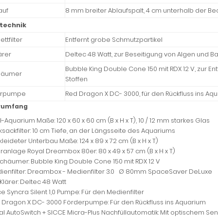
auf
8 mm breiter Ablaufspalt, 4 cm unterhalb der B
rtechnik
ettfilter
Entfernt grobe Schmutzpartikel
ärer
Deltec 48 Watt, zur Beseitigung von Algen und Ba
Bubble King Double Cone 150 mit RDX 12 V, zur 
häumer
Stoffen
erpumpe
Red Dragon X DC- 3000, für den Rückfluss ins Aq
erumfang
l-Aquarium Maße: 120 x 60 x 60 cm
(B x H x T)
, 10 / 12 mm starkes Glas
ksackfilter: 10 cm Tiefe, an der Längsseite des Aquariums
leideter Unterbau Maße: 124 x 89 x 72 cm (B x H x T)
teranlage Royal Dreambox 80er: 80 x 49 x 57 cm (B x H x T)
chäumer: Bubble King Double Cone 150 mit RDX 12 V
ienfilter: Dreambox - Medienfilter 3.0 Ø 80mm SpaceSaver DeLuxe
Klärer: Deltec 48 Watt
ce Syncra Silent 1,0 Pumpe: Für den Medienfilter
 Dragon X DC- 3000 Förderpumpe: Für den Rückfluss ins Aquarium
al AutoSwitch + SICCE Micra-Plus Nachfüllautomatik: Mit optischem Se