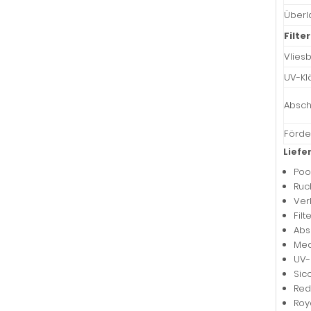
Überl
Filte
Vliesb
UV-Kl
Absc
Förd
Lief
Poo
Ruc
Verk
Fil
Abs
Med
UV-
Sic
Red
Roy