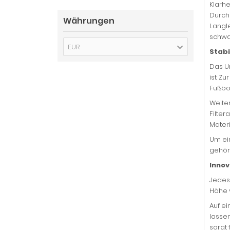
Klarhe
Durchb
Währungen
Langle
schwa
EUR
Stabi
Das U
ist. Z
Fußbo
Weite
Filte
Materi
Um ei
gehör
Innov
Jedes 
Höhe 
Auf e
lassen
sorgt