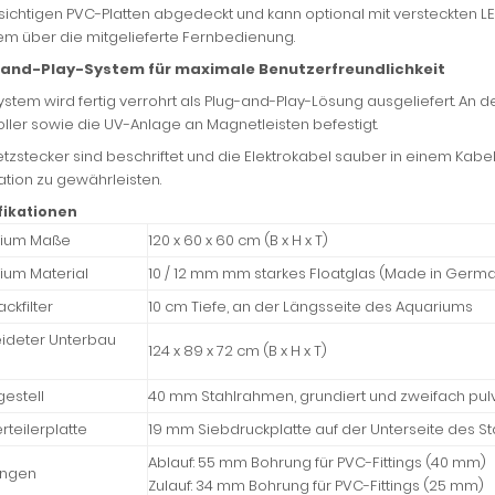
sichtigen PVC-Platten abgedeckt und kann optional mit versteckten L
m über die mitgelieferte Fernbedienung.
and-Play-System für maximale Benutzerfreundlichkeit
stem wird fertig verrohrt als Plug-and-Play-Lösung ausgeliefert. An 
ller sowie die UV-Anlage an Magnetleisten befestigt.
etzstecker sind beschriftet und die Elektrokabel sauber in einem Kab
lation zu gewährleisten.
fikationen
rium Maße
120 x 60 x 60 cm
(B x H x T)
ium Material
10 / 12 mm mm starkes Floatglas (Made in Germ
ckfilter
10 cm Tiefe, an der Längsseite des Aquariums
eideter Unterbau
124 x 89 x 72 cm
(B x H x T)
gestell
40 mm Stahlrahmen, grundiert und zweifach pul
rteilerplatte
19 mm Siebdruckplatte auf der Unterseite des St
Ablauf: 55 mm Bohrung für PVC-Fittings (40 mm)
ungen
Zulauf: 34 mm Bohrung für PVC-Fittings (25 mm)