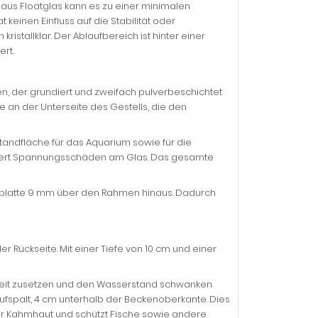
 aus Floatglas kann es zu einer minimalen
einen Einfluss auf die Stabilität oder
ristallklar. Der Ablaufbereich ist hinter einer
rt.
, der grundiert und zweifach pulverbeschichtet
e an der Unterseite des Gestells, die den
andfläche für das Aquarium sowie für die
hindert Spannungsschäden am Glas. Das gesamte
gsplatte 9 mm über den Rahmen hinaus. Dadurch
 Rückseite. Mit einer Tiefe von 10 cm und einer
 Zeit zusetzen und den Wasserstand schwanken
aufspalt, 4 cm unterhalb der Beckenoberkante. Dies
er Kahmhaut und schützt Fische sowie andere