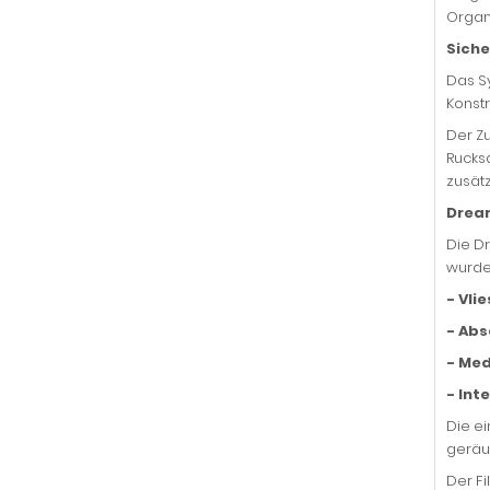
Organi
Siche
Das S
Konst
Der Z
Rucks
zusätz
Dream
Die Dr
wurde
- Vlie
- Ab
- Med
- Int
Die e
geräu
Der Fi