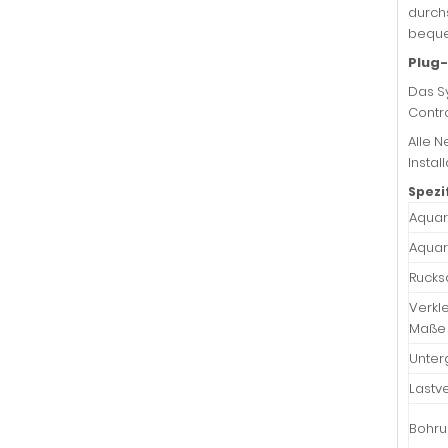
durch
beque
Plug-
Das Sy
Contro
Alle N
Instal
Spezi
Aqua
Aquar
Rucksa
Verkl
Maße
Unter
Lastve
Bohr