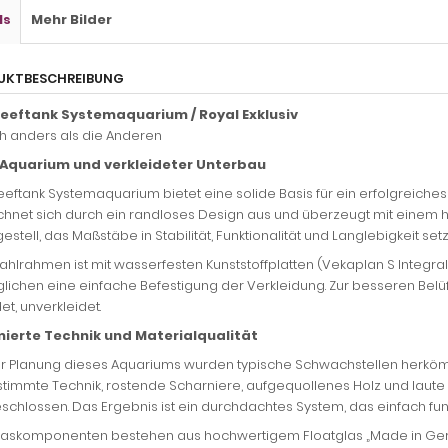
ls
Mehr Bilder
UKTBESCHREIBUNG
eeftank Systemaquarium / Royal Exklusiv
ch anders als die Anderen
Aquarium und verkleideter Unterbau
eeftank Systemaquarium bietet eine solide Basis für ein erfolgreich
ichnet sich durch ein randloses Design aus und überzeugt mit einem 
estell, das Maßstäbe in Stabilität, Funktionalität und Langlebigkeit setzt
tahlrahmen ist mit wasserfesten Kunststoffplatten (Vekaplan S Integ
ichen eine einfache Befestigung der Verkleidung. Zur besseren Belüft
et, unverkleidet.
ierte Technik und Materialqualität
er Planung dieses Aquariums wurden typische Schwachstellen herkömm
timmte Technik, rostende Scharniere, aufgequollenes Holz und laut
chlossen. Das Ergebnis ist ein durchdachtes System, das einfach funk
Glaskomponenten bestehen aus hochwertigem Floatglas „Made in Germ