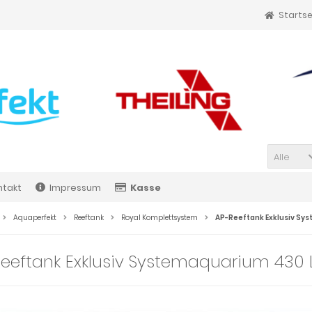
Startse
Alle
ntakt
Impressum
Kasse
Aquaperfekt
Reeftank
Royal Komplettsystem
AP-Reeftank Exklusiv Sy
eeftank Exklusiv Systemaquarium 430 L