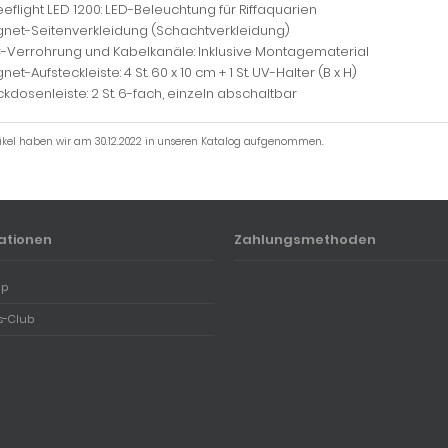
eeflight LED 1200: LED-Beleuchtung für Riffaquarien
net-Seitenverkleidung (Schachtverkleidung)
-Verrohrung und Kabelkanäle: Inklusive Montagematerial
et-Aufsteckleiste: 4 St. 60 x 10 cm + 1 St. UV-Halter (B x H)
ckdosenleiste: 2 St. 6-fach, einzeln abschaltbar
tikel haben wir am 30.12.2022 in unseren Katalog aufgenommen.
ationen
Zahlungsmethoden
ap
s-Club