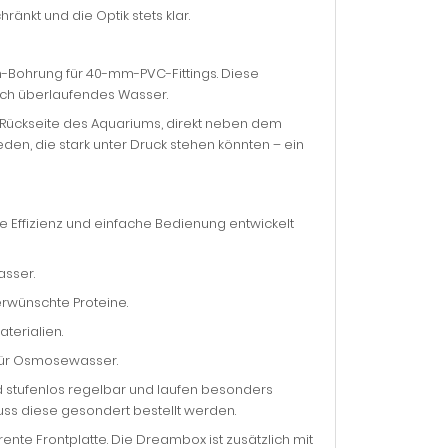
nkt und die Optik stets klar.
m-Bohrung für 40-mm-PVC-Fittings. Diese
rch überlaufendes Wasser.
 Rückseite des Aquariums, direkt neben dem
n, die stark unter Druck stehen könnten – ein
le Effizienz und einfache Bedienung entwickelt
asser.
erwünschte Proteine.
terialien.
 für Osmosewasser.
tufenlos regelbar und laufen besonders
ss diese gesondert bestellt werden.
ente Frontplatte. Die Dreambox ist zusätzlich mit