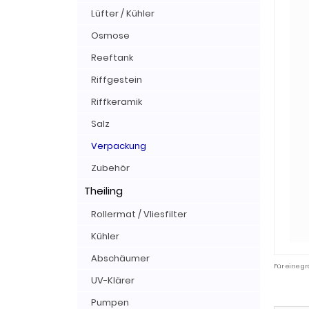
Lüfter / Kühler
Osmose
Reeftank
Riffgestein
Riffkeramik
Salz
Verpackung
Zubehör
Theiling
Rollermat / Vliesfilter
Kühler
Abschäumer
Für eine gr
UV-Klärer
Pumpen