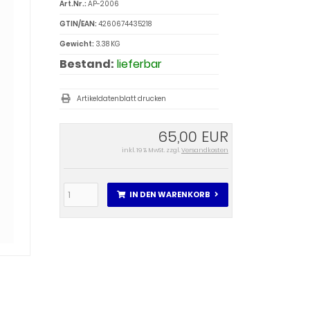
Art.Nr.:
AP-2006
GTIN/EAN:
4260674435218
Gewicht:
3.38 KG
Bestand:
lieferbar
Artikeldatenblatt drucken
65,00 EUR
inkl. 19 % MwSt. zzgl.
Versandkosten
IN DEN WARENKORB