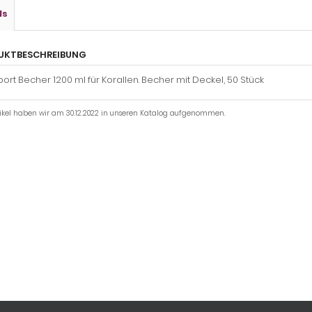
ls
UKTBESCHREIBUNG
ort Becher 1200 ml für Korallen. Becher mit Deckel, 50 Stück
tikel haben wir am 30.12.2022 in unseren Katalog aufgenommen.